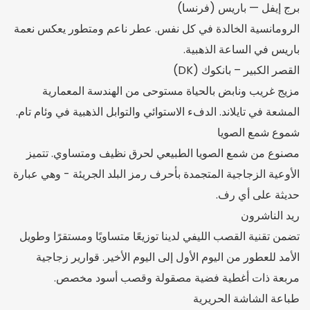
برج إيفل — باريس (فرنسا)
الرومانسية الخالدة في كل نفس. عطر ناعم ومتطور يعكس نعمة
باريس في الساعة الذهبية.
القصر الكبير – بانكوك (DK)
مزيج غريب ونابض بالحياة مستوحى من الهندسة المعمارية
المشعة في تايلاند. الدفء الاستوائي والتوابل الذهبية في وئام تام.
شموع شمع الصويا
مصنوع من شمع الصويا الطبيعي لحرق نظيف ومتساوي. تتميز
الأوعية الزجاجية المتجمدة بأحرف رمز البلد الجريئة - وهي عبارة
حديثة على أي رف.
ريد الناشرون
تضمن تقنية القصب الليفي لدينا توزيعًا متساويًا ومستقرًا وطويل
الأمد للعطور من اليوم الأول إلى اليوم الأخير. قوارير زجاجية
مربعة ذات أغطية فضية مصقولة وقصب أسود مخصص.
طباعة الشاشة الحريرية