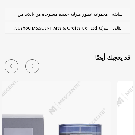
سابقة：مجموعة عطور منزلية جديدة مستوحاة من تايلاند من MESCENTE | قريبًا في معرض بانكوك الضخم 2026
التالي：شركة Suzhou M&SCENT Arts & Crafts Co., Ltd. ستعرض في معرض التجميل الصيني الثلاثين
قد يعجبك أيضًا